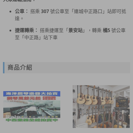
公車：
搭乘
307
號公車至「連城中正路口」站即可抵
達。
捷運轉乘：
搭乘捷運至「
景安站
」，轉乘
橘5
號公車
至「中正路」站下車
商品介紹