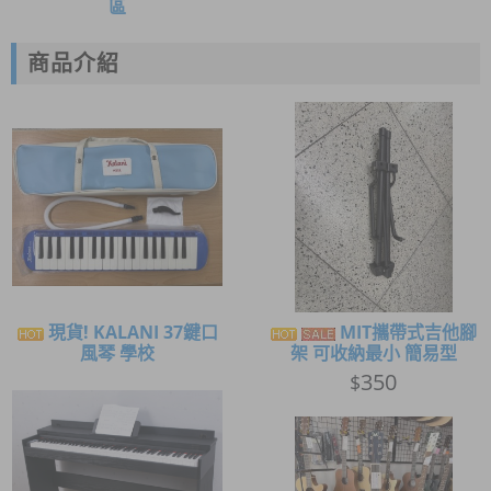
區
商品介紹
現貨! KALANI 37鍵口
MIT攜帶式吉他腳
風琴 學校
架 可收納最小 簡易型
350
$