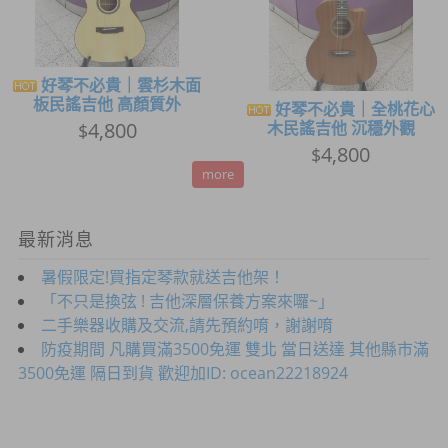
好琴不必貴｜雲杉木面
板民謠吉他 高顏質外
好琴不必貴｜全桃花心
4,800
木民謠吉他 沉穩外觀
$
4,800
$
more
最新消息
暑假限定!買指定琴款就送吉他架！
「不只是換弦 ! 吉他深層保養方案來囉~」
二手樂器收購及交流,請先預約唷，謝謝唷
防疫期間 凡購買滿3500免運 雙北 當日送達 其他縣市滿
3500免運 隔日到貨 歡迎加ID: ocean22218924