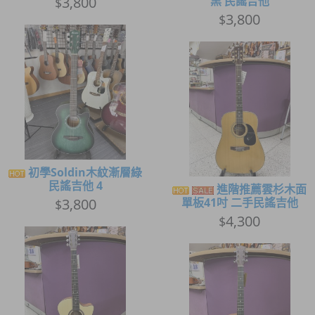
3,800
黑 民謠吉他
$
3,800
$
初學Soldin木紋漸層綠
民謠吉他 4
進階推薦雲杉木面
3,800
單板41吋 二手民謠吉他
$
4,300
$