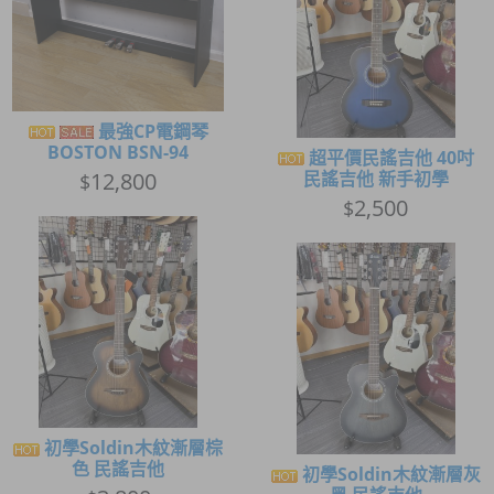
最強CP電鋼琴
BOSTON BSN-94
超平價民謠吉他 40吋
12,800
民謠吉他 新手初學
$
2,500
$
初學Soldin木紋漸層棕
色 民謠吉他
初學Soldin木紋漸層灰