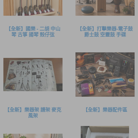
【全新】國樂 - 二胡 中山
【全新】打擊樂器-電子鼓
琴 古箏 揚琴 殼仔弦
爵士鼓 空靈鼓 手碟
【全新】樂器架 譜架 麥克
【全新】樂器配件區
風架