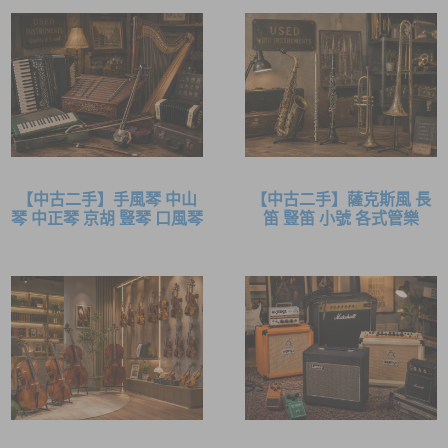
【中古二手】手風琴 中山
【中古二手】薩克斯風 長
琴 中正琴 京胡 豎琴 口風琴
笛 豎笛 小號 各式管樂