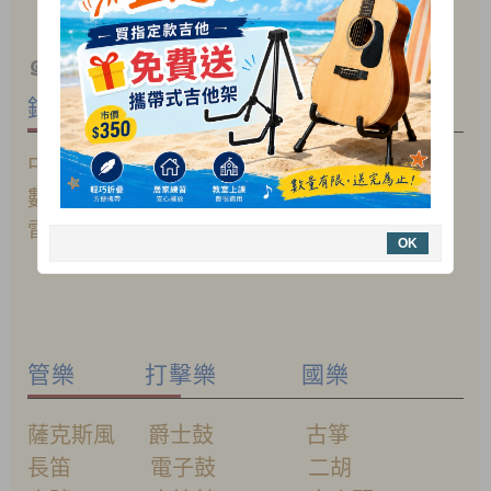
各類樂器維修與調整服務
♦
๑
我們專營各式中西樂器
鋼琴 吉他 提琴
中古鋼琴 電/
木
吉他 小提琴
數位鋼琴
電貝斯
中提琴
電子琴
烏克麗麗
大提琴
OK
管樂 打擊樂 國樂
薩克斯風 爵士鼓 古箏
長笛 電子鼓 二胡