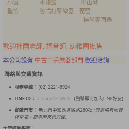
小號 木箱鼓 中山琴
豎笛 各式打擊樂器 琵琶
揚琴等國樂
歡迎社團老師. 調音師. 幼稚園批售
本公司設有
中古二手樂器部門
歡迎洽詢!
聯絡與交通資訊
服務專線：
(02) 2221-8924
LINE ID：
ocean22218924
(點擊即可加入LINE好友)
實體門市：
新北市中和區連城路280號
(旁邊備有收費
停車場，開車前來也方便)
大眾運輸指南：