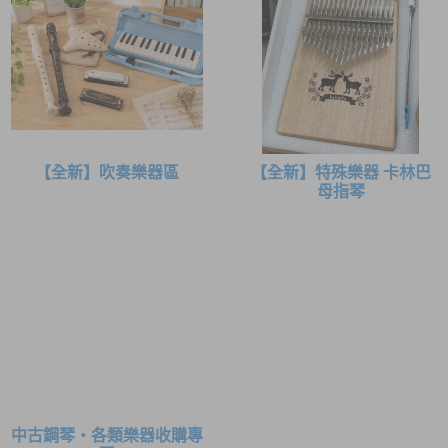
【全新】吹奏樂器區
【全新】特殊樂器 卡林巴
母指琴
中古鋼琴・各類樂器收購專