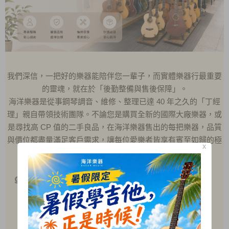
我們深信，一把好的樂器能陪伴您一輩子，而實體樂器行最重要
的靈魂，就在於「後勤整備與售後保障」。
海洋樂器是從事鋼琴調音、維修、整理已達 40 年之久的「丁經
理」親自帶領技術團隊。不論您是購買全新的國際大廠樂器，或
是尋找高 CP 值的二手良品，在海洋樂器售出的每把樂器，品質
與價位都盡量滿足客戶需求，讓每位愛樂者皆享有賓至如歸的極
X
致安心感。
๑
我們擁有專業技術
專業鋼琴調音與維修
♦
吉他
換弦與定期保養
♦