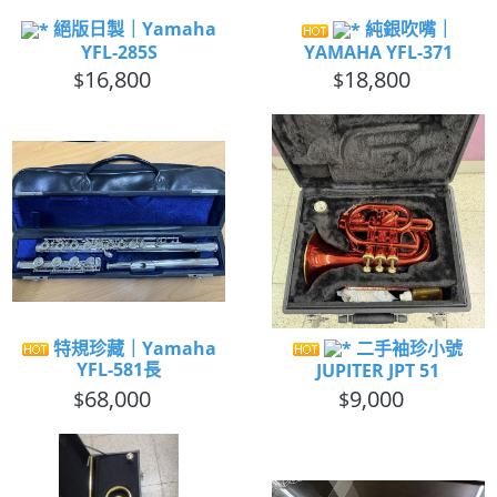
絕版日製｜Yamaha
純銀吹嘴｜
YFL-285S
YAMAHA YFL-371
16,800
18,800
$
$
特規珍藏｜Yamaha
二手袖珍小號
YFL-581長
JUPITER JPT 51
68,000
9,000
$
$