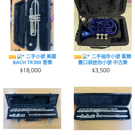
二手小號 美國
二手袖珍小號 藍精
BACH TR300 管樂
靈口袋迷你小號 中古樂
18,000
3,500
$
$