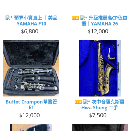
預算小資直上 ｜美品
升級推薦高CP值首
YAMAHA F10
選｜YAMAHA 26
6,800
12,000
$
$
Buffet Crampon單簧管
次中音薩克斯風
E1
Hwa Sheng 二手
12,000
7,500
$
$