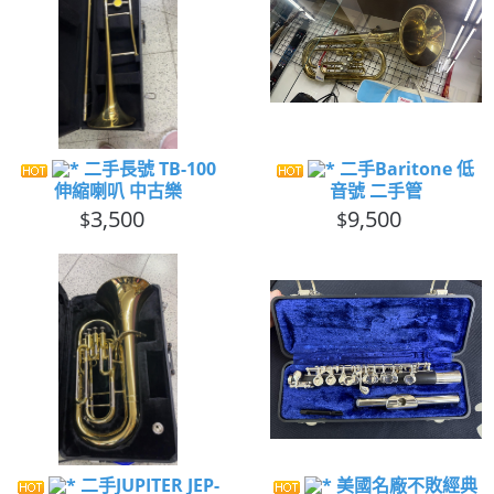
二手長號 TB-100
二手Baritone 低
伸縮喇叭 中古樂
音號 二手管
3,500
9,500
$
$
二手JUPITER JEP-
美國名廠不敗經典