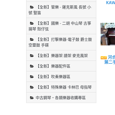
KAW
【全新】管樂 - 薩克斯風 長號 小
號 豎笛
【全新】國樂 - 二胡 中山琴 古箏
揚琴 殼仔弦
【全新】打擊樂器-電子鼓 爵士鼓
空靈鼓 手碟
【全新】樂器架 譜架 麥克風架
河合
葉二
【全新】樂器配件區
【全新】吹奏樂器區
【全新】特殊樂器 卡林巴 母指琴
中古鋼琴・各類樂器收購專區