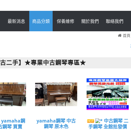
最新消息
商品分類
保養維修
關於我們
聯絡我們
首頁
中古二手】★專業中古鋼琴專區★
yamaha鋼
yamaha鋼琴 中古
中古鋼琴 二
鋼琴 原木色
古鋼琴 買賣
手鋼琴 全館批發價