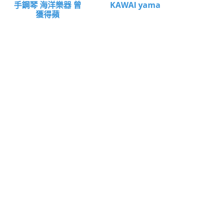
手鋼琴 海洋樂器 曾
KAWAI yama
獲得蘋