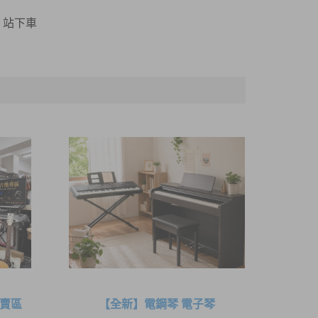
」站下車
專賣區
【全新】電鋼琴 電子琴