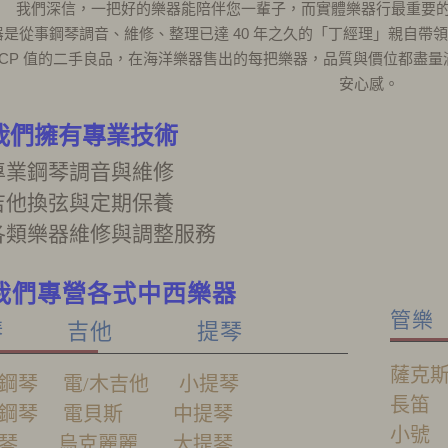
我們深信，一把好的樂器能陪伴您一輩子，而實體樂器行最重要
器是從事鋼琴調音、維修、整理已達 40 年之久的「丁經理」親自帶
 CP 值的二手良品，在海洋樂器售出的每把樂器，品質與價位都盡
安心感。
我們擁有專業技術
專業鋼琴調音與維修
吉他
換弦與定期保養
各類樂器維修與調整服務
我們專營各式中西樂器
管
琴 吉他 提琴
薩克
鋼琴 電/
木
吉他 小提琴
長
位鋼琴
電貝斯
中提琴
小
子琴
烏克麗麗
大提琴