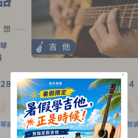
X
琴調音保養 專營各式中西樂器 全方位樂器維修