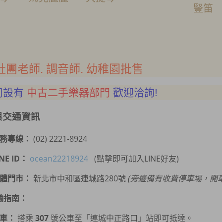
豎笛
社團老師. 調音師. 幼稚園批售
司設有
中古二手樂器部門
歡迎洽詢!
與交通資訊
務專線：
(02) 2221-8924
INE ID：
ocean22218924
(點擊即可加入LINE好友)
體門市：
新北市中和區連城路280號
(旁邊備有收費停車場，開
輸指南：
車：
搭乘
307
號公車至「連城中正路口」站即可抵達。