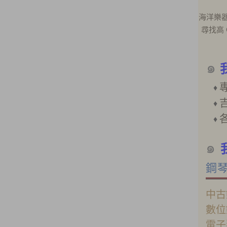
海洋樂
尋找高
๑
♦
♦
♦
๑
鋼
中古
數
電