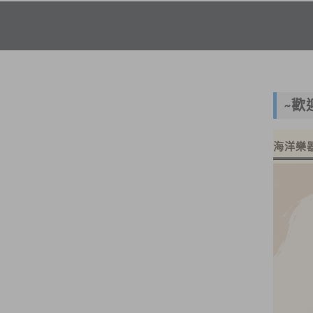
~歡
海洋樂