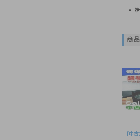
捷
商
【中古