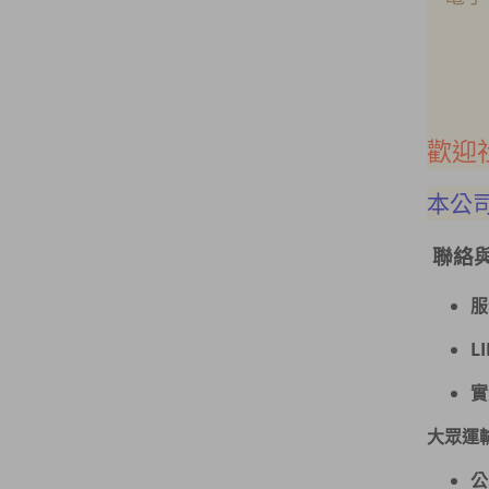
歡迎
本公
聯絡
服
L
實
大眾運
公