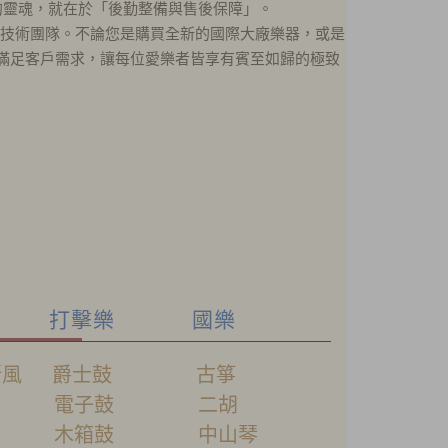
的靈魂，就在於「後勤整備與售後保障」。
領技術團隊。不論您是購買全新的國際大廠樂器，或是
量滿足客戶需求，讓每位愛樂者皆享有賓至如歸的極致
樂 打擊樂 國樂
斯風 爵士鼓 古箏
笛 電子鼓 二胡
號 木箱鼓 中山琴