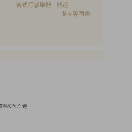
 各式打擊樂器 琵琶
揚琴等國樂
車前來也方便)