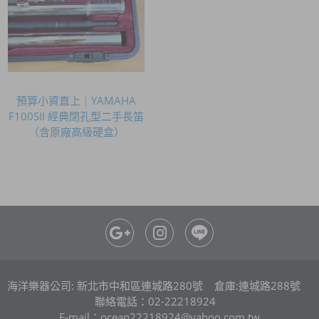
預算小資直上｜YAMAHA
F100SII 經典閉孔型二手長笛
（含原廠高級硬盒）
海洋樂器公司: 新北市中和區連城路280號 倉庫:連城路288號
聯絡電話：02-22218924
E-mail：ocean22218924@yahoo.com.tw