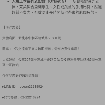
人體工學曲列式設計（Offset G）
： G 鍵按鍵往外延
伸，完美契合亞洲學生、女性或孩童的手指比例，壓鍵
輕鬆不費力，有效防止長時間練習帶來的肌肉疲勞。
【海洋樂器】
實體店面 : 新北市中和區連城路２８０號
開車 : 中和交流道下來左轉即抵達，旁有收費停車場 !
大眾運輸 : 公車307號至連城中正路口站 OR 捷運景安站轉橘5號公車
至中正路站
任何問題歡迎聊聊諮詢唷 !
▸LINE ID ：ocean22218924
▸門市專線：02-22218924