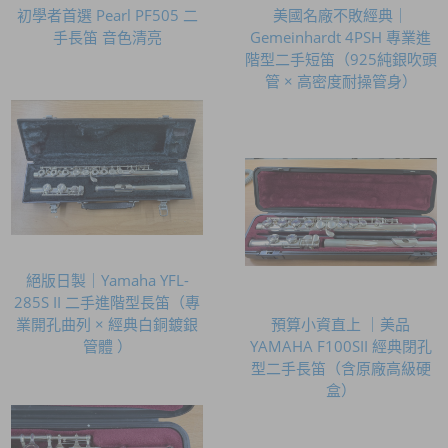
初學者首選 Pearl PF505 二
美國名廠不敗經典｜
手長笛 音色清亮
Gemeinhardt 4PSH 專業進
階型二手短笛（925純銀吹頭
管 × 高密度耐操管身）
絕版日製｜Yamaha YFL-
285S II 二手進階型長笛（專
業開孔曲列 × 經典白銅鍍銀
預算小資直上 ｜美品
管體 ）
YAMAHA F100SII 經典閉孔
型二手長笛（含原廠高級硬
盒）