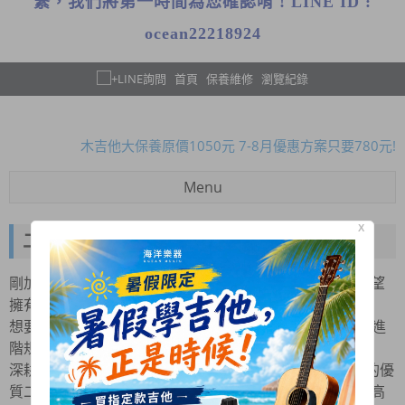
繫，我們將第一時間為您確認唷 ! LINE ID :
ocean22218924
首頁
保養維修
瀏覽紀錄
暑假限定!購買指定款吉他免費送攜帶式吉他架!
木吉他大保養原價1050元 7-8月優惠方案只要780元!
全新二胡 本月優惠一律8折!
Menu
暑假限定!購買指定款吉他免費送攜帶式吉他架!
專業鋼琴到府調音、保養服務~ 歡迎來電預約!
X
二手長笛
暑假限定!購買指定款吉他免費送攜帶式吉他架!
剛加入學校管樂社，或者是預算有限的社會人圓夢族，渴望
木吉他大保養原價1050元 7-8月優惠方案只要780元!
擁有一把國際大廠的優質長笛？
全新二胡 本月優惠一律8折!
想要全銀笛頭的迷人音色、或者是升級開孔與 E 鍵機制的進
暑假限定!購買指定款吉他免費送攜帶式吉他架!
階規格，卻被動輒數萬元的全新價格勸退？
專業鋼琴到府調音、保養服務~ 歡迎來電預約!
深耕在地 40 年的海洋樂器，為您精選各大國際主流大廠的優
質二手長笛規格，讓您用小資族的親民預算，輕鬆帶回極高