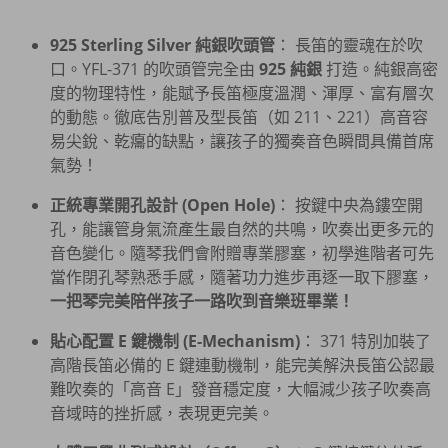
925 Sterling Silver 純銀吹頭管
： 長笛的靈魂在於吹
口。YFL-371 的吹頭管完全由
925 純銀
打造。純銀高密
度的物理特性，能賦予長笛極度溫潤、渾厚、富有層次
的動態。徹底告別普及型長笛（如 211、221）高音容
易尖銳、乾癟的缺點，讓孩子的獨奏音色瞬間具備首席
氣勢！
正統專業開孔設計 (Open Hole)
： 按鍵中央為鏤空開
孔，能讓管身氣流產生最自然的共鳴，吹奏出更多元的
音色變化。隨琴我們會附贈專業膠塞，初學進階者可先
當作閉孔琴熟悉手感，隨著功力進步再逐一取下膠塞，
一把琴完美陪伴孩子一路吹到音樂班畢業！
貼心配置 E 鍵機制 (E-Mechanism)
： 371 特別加裝了
高階長笛必備的 E 鍵連動機制，能完美解決長笛公認最
難吹奏的「高音 E」發音穩定度，大幅減少孩子吹奏高
音域時的挫折感，表現更完美。