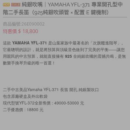
純銀吹嘴｜YAMAHA YFL-371 專業開孔型中
階二手長笛（925純銀吹頭管 × 配置 E 鍵機制）
商品編號:26E090002
$ 18,800
特惠價
這款 
YAMAHA YFL-371
 是山葉家族中最著名的「次旗艦進階琴」。
它最聰明的設計，就是將預算與頂級音色做到了完美的平衡——
讓您
用親民的中古預算，就能直接擁有 925 全純銀吹嘴的震撼共鳴，是無
數樂手換琴升級的唯一首選！
二手中古美品Yamaha YFL-371 長笛 開孔 純銀製吹口
包含原廠硬盒及外出軟袋
現代型號YFL-372全新售價 : 49000-53000 元
二手優惠價 : 18800 元