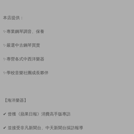
本店提供：
✨專業鋼琴調音、保養
✨嚴選中古鋼琴買賣
✨專營各式中西洋樂器
✨學校音樂社團成長夥伴
【海洋樂器】
✔ 曾獲《蘋果日報》消費高手版專訪
✔ 並接受非凡新聞台、中天新聞台採訪報導