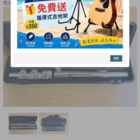
性價比的夢幻好琴！
OK