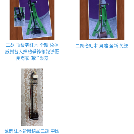
二胡 頂級老紅木 全新 免運
二胡老紅木 貝雕 全新 免運
感謝各大媒體爭鋒報報導優
良商家 海洋樂器
蘇韵紅木骨雕精品二胡 中國