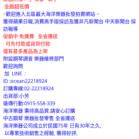
全館超低價
~歡迎進入北區最大海洋樂器批發拍賣網站 ~
獲得蘋果日報,消費高手版採訪及獲非凡新聞台 中天新聞台 採
訪報導
促銷中 免運費 全省運送
可先付款或貨到付款
還有甚多產品為上架
附設鋼琴調音 樂器維修部門
歡迎詢問
加 LINE :
ID :ocean22218924
訂購專線:02-22218924
出貨部:小芳
遠傳行動:0915-558-339
海洋樂器 秉持高品質.請安心訂購
中古鋼琴 樂器批發零售 全省運送
海洋樂器公司成立於民國75年 已有30年之久,
以專業技術銷售之經驗, 獲得好評,