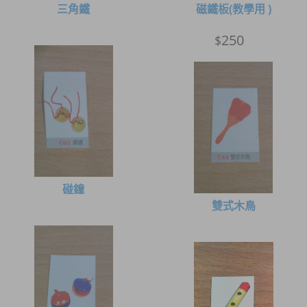
三角鐵
磁鐵板(教學用 )
250
$
碰鐘
雙式木鳥