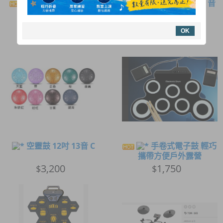
空靈鼓 6吋 全新 全館
空靈鼓 13吋 15 音
特價中
D
1,200
3,800
$
$
OK
空靈鼓 12吋 13音 C
手卷式電子鼓 輕巧
攜帶方便戶外露營
3,200
1,750
$
$