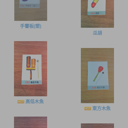
手響板(塑)
瓜胡
高低木魚
東方木魚