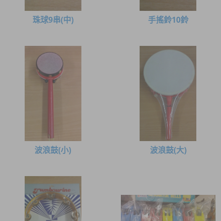
珠球9串(中)
手搖鈴10鈴
波浪鼓(小)
波浪鼓(大)