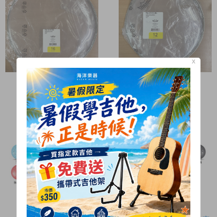
X
REMO
REMO
Ambassador Clea
Ambassador Clea
760
600
$
$