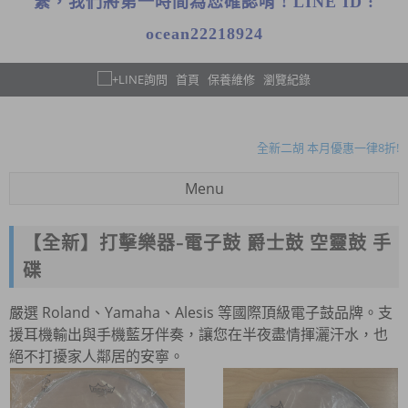
繫，我們將第一時間為您確認唷 ! LINE ID :
ocean22218924
首頁
保養維修
瀏覽紀錄
暑假限定!購買指定款吉他免費送攜帶式吉他架!
木吉他大保養原價1050元 7-8月優惠方案只要780元!
全新二胡 本月優惠一律8折!
暑假限定!購買指定款吉他免費送攜帶式吉他架!
Menu
專業鋼琴到府調音、保養服務~ 歡迎來電預約!
暑假限定!購買指定款吉他免費送攜帶式吉他架!
【全新】打擊樂器-電子鼓 爵士鼓 空靈鼓 手
木吉他大保養原價1050元 7-8月優惠方案只要780元!
碟
全新二胡 本月優惠一律8折!
嚴選 Roland、Yamaha、Alesis 等國際頂級電子鼓品牌。支
暑假限定!購買指定款吉他免費送攜帶式吉他架!
援耳機輸出與手機藍牙伴奏，讓您在半夜盡情揮灑汗水，也
專業鋼琴到府調音、保養服務~ 歡迎來電預約!
絕不打擾家人鄰居的安寧。