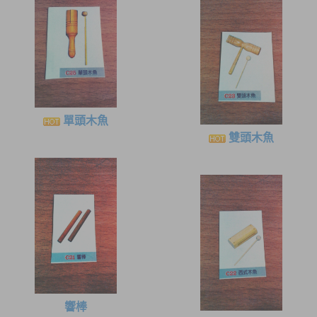
單頭木魚
雙頭木魚
響棒