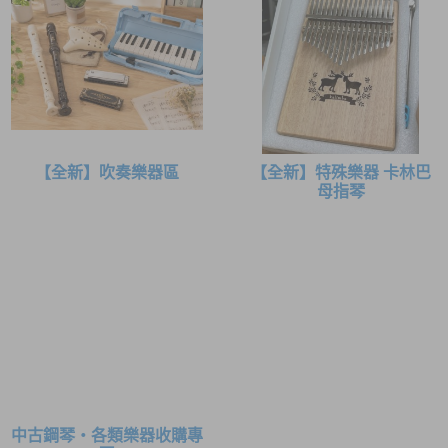
【全新】吹奏樂器區
【全新】特殊樂器 卡林巴
母指琴
中古鋼琴・各類樂器收購專