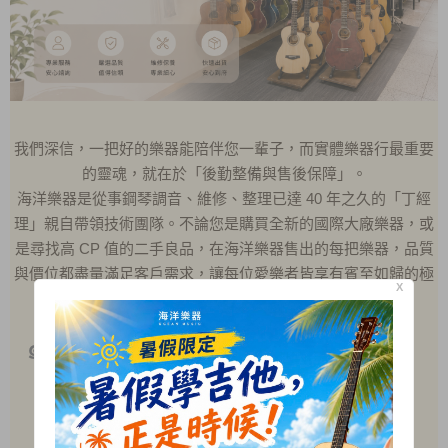
我們深信，一把好的樂器能陪伴您一輩子，而實體樂器行最重要
的靈魂，就在於「後勤整備與售後保障」。
海洋樂器是從事鋼琴調音、維修、整理已達 40 年之久的「丁經
理」親自帶領技術團隊。不論您是購買全新的國際大廠樂器，或
是尋找高 CP 值的二手良品，在海洋樂器售出的每把樂器，品質
與價位都盡量滿足客戶需求，讓每位愛樂者皆享有賓至如歸的極
X
致安心感。
๑
我們擁有專業技術
專業鋼琴調音與維修
♦
吉他
換弦與定期保養
♦