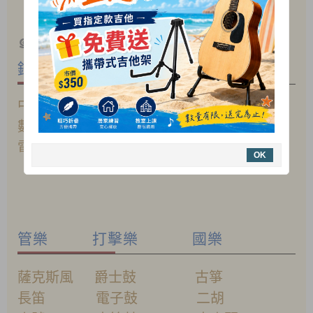
各類樂器維修與調整服務
♦
๑
我們專營各式中西樂器
鋼琴 吉他 提琴
中古鋼琴 電/
木
吉他 小提琴
數位鋼琴
電貝斯
中提琴
電子琴
烏克麗麗
大提琴
OK
管樂 打擊樂 國樂
薩克斯風 爵士鼓 古箏
長笛 電子鼓 二胡