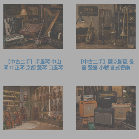
【中古二手】手風琴 中山
【中古二手】薩克斯風 長
琴 中正琴 京胡 豎琴 口風琴
笛 豎笛 小號 各式管樂