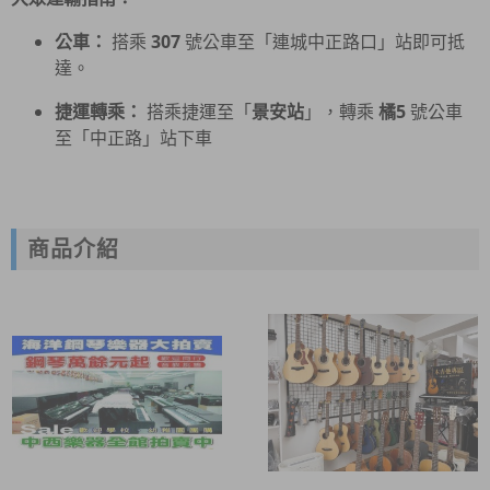
公車：
搭乘
307
號公車至「連城中正路口」站即可抵
達。
捷運轉乘：
搭乘捷運至「
景安站
」，轉乘
橘5
號公車
至「中正路」站下車
商品介紹