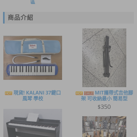
區
商品介紹
現貨! KALANI 37鍵口
MIT攜帶式吉他腳
風琴 學校
架 可收納最小 簡易型
350
$