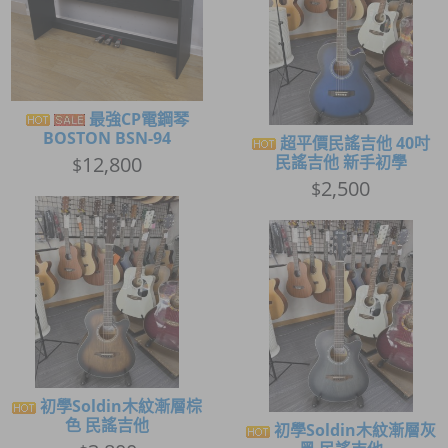
最強CP電鋼琴
BOSTON BSN-94
超平價民謠吉他 40吋
12,800
民謠吉他 新手初學
$
2,500
$
初學Soldin木紋漸層棕
色 民謠吉他
初學Soldin木紋漸層灰