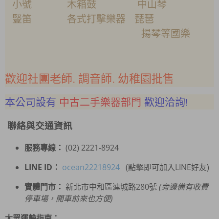
小號 木箱鼓 中山琴
豎笛 各式打擊樂器 琵琶
揚琴等國樂
歡迎社團老師. 調音師. 幼稚園批售
本公司設有
中古二手樂器部門
歡迎洽詢!
聯絡與交通資訊
服務專線：
(02) 2221-8924
LINE ID：
ocean22218924
(點擊即可加入LINE好友)
實體門市：
新北市中和區連城路280號
(旁邊備有收費
停車場，開車前來也方便)
大眾運輸指南：