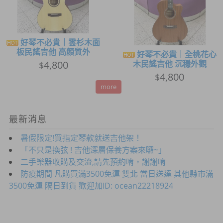
好琴不必貴｜雲杉木面
板民謠吉他 高顏質外
好琴不必貴｜全桃花心
4,800
木民謠吉他 沉穩外觀
$
4,800
$
more
最新消息
暑假限定!買指定琴款就送吉他架！
「不只是換弦 ! 吉他深層保養方案來囉~」
二手樂器收購及交流,請先預約唷，謝謝唷
防疫期間 凡購買滿3500免運 雙北 當日送達 其他縣市滿
3500免運 隔日到貨 歡迎加ID: ocean22218924