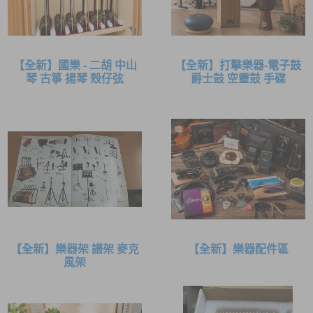
【全新】國樂 - 二胡 中山
【全新】打擊樂器-電子鼓
琴 古箏 揚琴 殼仔弦
爵士鼓 空靈鼓 手碟
【全新】樂器架 譜架 麥克
【全新】樂器配件區
風架