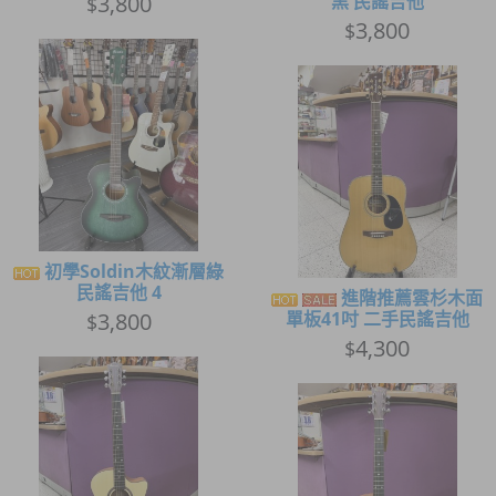
3,800
黑 民謠吉他
$
3,800
$
初學Soldin木紋漸層綠
民謠吉他 4
進階推薦雲杉木面
3,800
單板41吋 二手民謠吉他
$
4,300
$