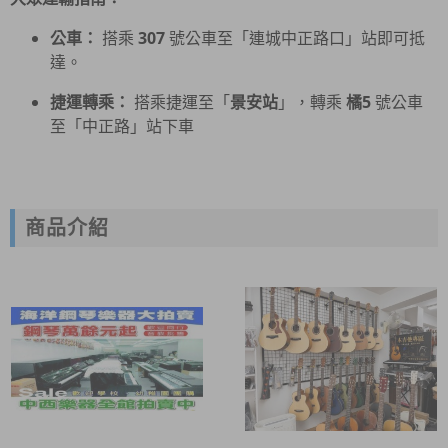
公車：
搭乘
307
號公車至「連城中正路口」站即可抵
達。
捷運轉乘：
搭乘捷運至「
景安站
」，轉乘
橘5
號公車
至「中正路」站下車
商品介紹