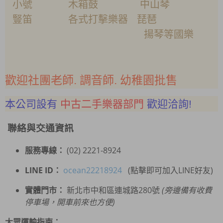
小號 木箱鼓 中山琴
豎笛 各式打擊樂器 琵琶
揚琴等國樂
歡迎社團老師. 調音師. 幼稚園批售
本公司設有
中古二手樂器部門
歡迎洽詢!
聯絡與交通資訊
服務專線：
(02) 2221-8924
LINE ID：
ocean22218924
(點擊即可加入LINE好友)
實體門市：
新北市中和區連城路280號
(旁邊備有收費
停車場，開車前來也方便)
大眾運輸指南：