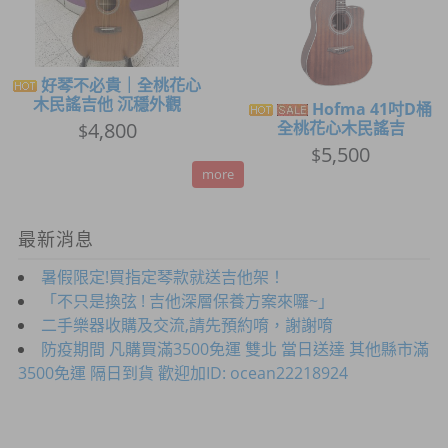
好琴不必貴｜全桃花心
木民謠吉他 沉穩外觀
Hofma 41吋D桶
4,800
全桃花心木民謠吉
$
5,500
$
more
最新消息
暑假限定!買指定琴款就送吉他架！
「不只是換弦 ! 吉他深層保養方案來囉~」
二手樂器收購及交流,請先預約唷，謝謝唷
防疫期間 凡購買滿3500免運 雙北 當日送達 其他縣市滿
3500免運 隔日到貨 歡迎加ID: ocean22218924