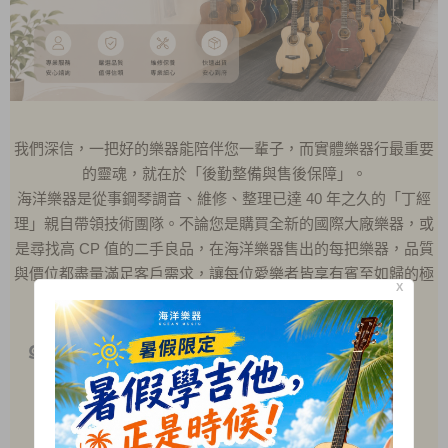
我們深信，一把好的樂器能陪伴您一輩子，而實體樂器行最重要
的靈魂，就在於「後勤整備與售後保障」。
海洋樂器是從事鋼琴調音、維修、整理已達 40 年之久的「丁經
理」親自帶領技術團隊。不論您是購買全新的國際大廠樂器，或
是尋找高 CP 值的二手良品，在海洋樂器售出的每把樂器，品質
與價位都盡量滿足客戶需求，讓每位愛樂者皆享有賓至如歸的極
X
致安心感。
๑
我們擁有專業技術
專業鋼琴調音與維修
♦
吉他
換弦與定期保養
♦